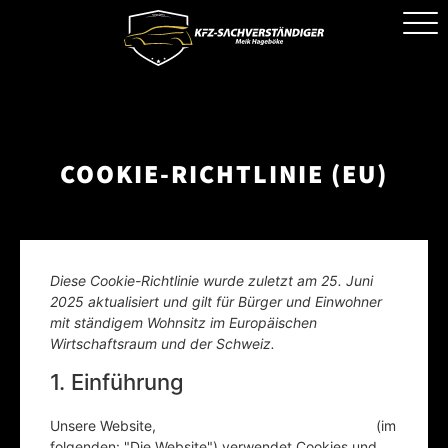
COOKIE-RICHTLINIE (EU)
Diese Cookie-Richtlinie wurde zuletzt am 25. Juni
2025 aktualisiert und gilt für Bürger und Einwohner
mit ständigem Wohnsitz im Europäischen
Wirtschaftsraum und der Schweiz.
1. Einführung
Unsere Website,
https://gutachter-hageboeke.de
(im
folgenden: "Die Website") verwendet Cookies und